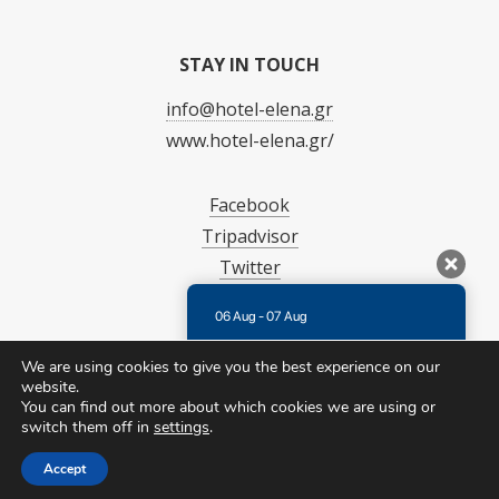
STAY IN TOUCH
info@hotel-elena.gr
www.hotel-elena.gr/
Facebook
Tripadvisor
Twitter
06 Aug - 07 Aug
There is no availability at the moment.
We are using cookies to give you the best experience on our
Please contact us for more information.
website.
You can find out more about which cookies we are using or
7.3 / 10
(
172 Reviews
)
switch them off in
settings
.
Powered by
Accept