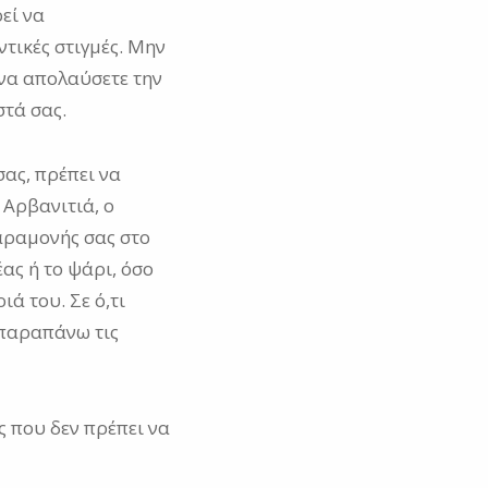
εί να
τικές στιγμές. Μην
να απολαύσετε την
στά σας.
σας, πρέπει να
 Αρβανιτιά, ο
παραμονής σας στο
ας ή το ψάρι, όσο
ά του. Σε ό,τι
 παραπάνω τις
 που δεν πρέπει να