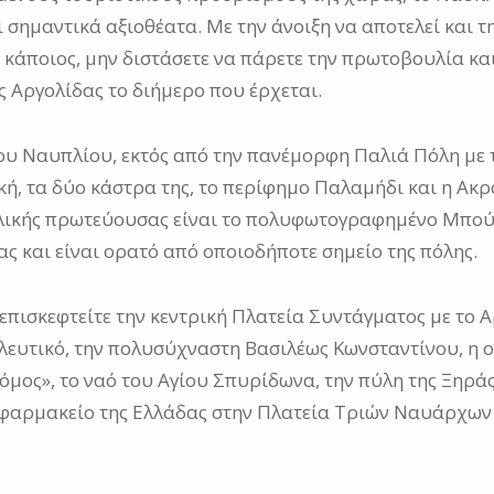
ι σημαντικά αξιοθέατα. Με την άνοιξη να αποτελεί και 
ί κάποιος, μην διστάσετε να πάρετε την πρωτοβουλία κα
 Αργολίδας το διήμερο που έρχεται.
υ Ναυπλίου, εκτός από την πανέμορφη Παλιά Πόλη με 
ική, τα δύο κάστρα της, το περίφημο Παλαμήδι και η Ακ
λικής πρωτεύουσας είναι το πολυφωτογραφημένο Μπούρ
ας και είναι ορατό από οποιοδήποτε σημείο της πόλης.
επισκεφτείτε την κεντρική Πλατεία Συντάγματος με το 
λευτικό, την πολυσύχναστη Βασιλέως Κωνσταντίνου, η ο
όμος», το ναό του Αγίου Σπυρίδωνα, την πύλη της Ξηράς
φαρμακείο της Ελλάδας στην Πλατεία Τριών Ναυάρχων 