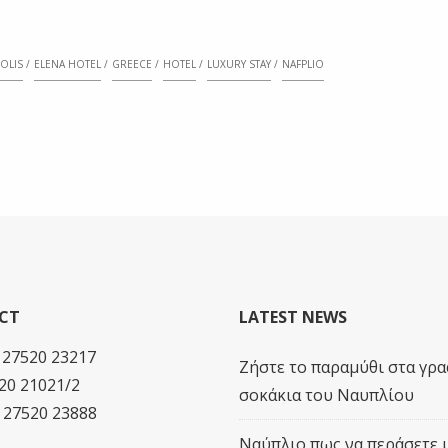
OLIS
ELENA HOTEL
GREECE
HOTEL
LUXURY STAY
NAFPLIO
CT
LATEST NEWS
0 27520 23217
Ζήστε το παραμύθι στα γρα
20 21021/2
σοκάκια του Ναυπλίου
0 27520 23888
Ναύπλιο πως να περάσετε 