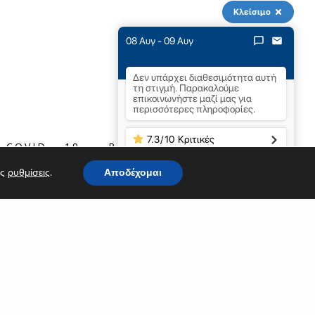
Κλείσιμο
08 Αυγ - 09 Αυγ
Δεν υπάρχει διαθεσιμότητα αυτή
SHOW PICTURE
τη στιγμή. Παρακαλούμε
επικοινωνήστε μαζί μας για
περισσότερες πληροφορίες.
7.3
/
10
Κριτικές
COVID – 19
ΒΙΝΤΕΟ
ις
ρυθμίσεις
.
Αποδέχομαι