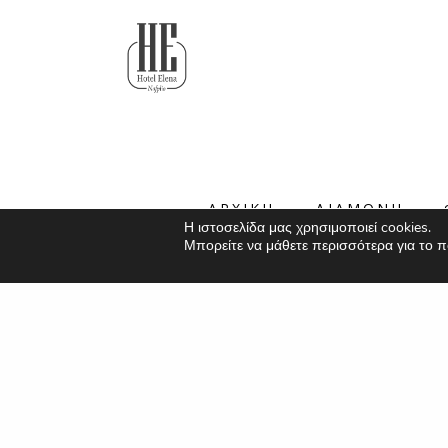
17 Sidiras Merarchias Nafplion
21100, Argolida, Greece
Get directions
ΑΡΧΙΚΗ
ΔΙΑΜΟΝΗ
Η ιστοσελίδα μας χρησιμοποιεί cookies.
Μπορείτε να μάθετε περισσότερα για το π
ΑΠΟΛΑΥΣΤΕ ΜΙΑ ΗΡΕΜ
ΣΤΟ ΚΕΝΤΡΟ ΤΟΥ Ν
Σε απόσταση αναπνοής από την ατμοσ