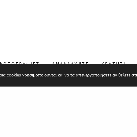
ΦΩΤΟΓΡΑΦΙΕΣ
ΑΝΑΚΑΛΥΨΤΕ
ΚΡΑΤΗΣΗ
οια cookies χρησιμοποιούνται και να τα απενεργοποιήσετε αν θέλετε στ
Η ΔΙΑΜΟΝΗ
ΑΥΠΛΙΟΥ
φαιρική παλιά πόλη